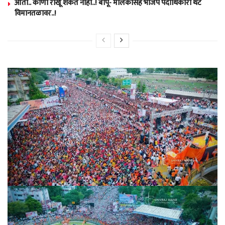
आता.. कोणी रोखू शकत नाही..! बापू- मालकांसह भाजप पदाधिकारी थेट
विमानतळावर..!