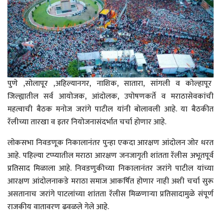
पुणे ,सोलापूर ,अहिल्यानगर, नाशिक, सातारा, सांगली व कोल्हापूर
जिल्ह्यातील सर्व आयोजक, आंदोलक, उपोषणकर्ते व मराठासेवकांची
महत्वाची बैठक मनोज जरांगे पाटील यांनी बोलावली आहे. या बैठकीत
रॅलीच्या तारखा व इतर नियोजनासंदर्भात चर्चा होणार आहे.
लोकसभा निवडणूक निकालानंतर पुन्हा एकदा आरक्षण आंदोलन जोर धरत
आहे. पहिल्या टप्प्यातील मराठा आरक्षण जनजागृती शांतता रॅलीस अभूतपूर्व
प्रतिसाद मिळाला आहे. निवडणुकीच्या निकालानंतर जरांगे पाटील यांच्या
आरक्षण आंदोलनाकडे मराठा समाज आकर्षित होणार नाही अशी चर्चा सुरू
असतानाच जरांगे पाटलांच्या शांतता रॅलीस मिळणाऱ्या प्रतिसादामुळे संपूर्ण
राजकीय वातावरण ढवळले गेले आहे.